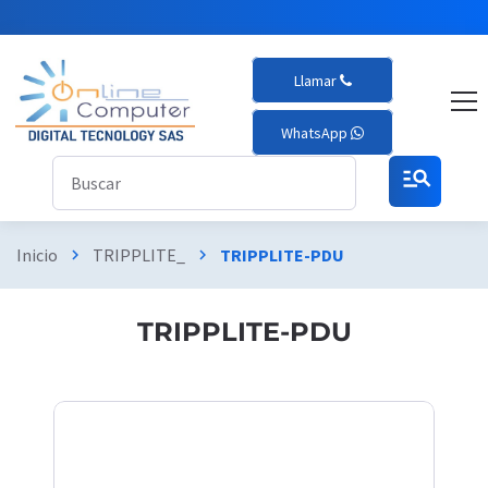
Llamar
WhatsApp
manage_search
Inicio
TRIPPLITE_
TRIPPLITE-PDU
chevron_right
chevron_right
TRIPPLITE-PDU