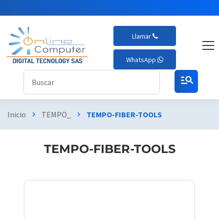
Llamar
WhatsApp
manage_search
Inicio
TEMPO_
TEMPO-FIBER-TOOLS
chevron_right
chevron_right
TEMPO-FIBER-TOOLS