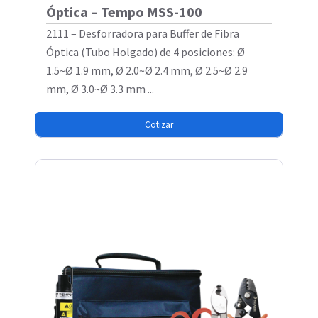
Óptica – Tempo MSS-100
2111 – Desforradora para Buffer de Fibra
Óptica (Tubo Holgado) de 4 posiciones: Ø
1.5~Ø 1.9 mm, Ø 2.0~Ø 2.4 mm, Ø 2.5~Ø 2.9
mm, Ø 3.0~Ø 3.3 mm ...
Cotizar