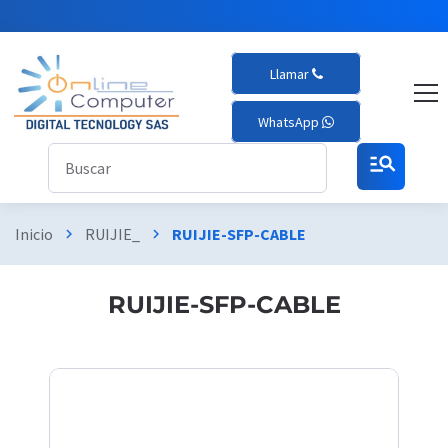
Llamar
WhatsApp
manage_search
Inicio
RUIJIE_
RUIJIE-SFP-CABLE
chevron_right
chevron_right
RUIJIE-SFP-CABLE