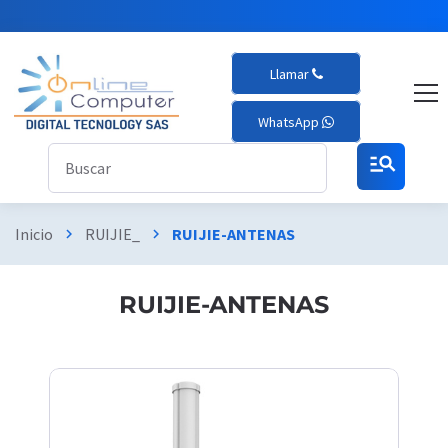
Llamar
WhatsApp
manage_search
Inicio
RUIJIE_
RUIJIE-ANTENAS
chevron_right
chevron_right
RUIJIE-ANTENAS