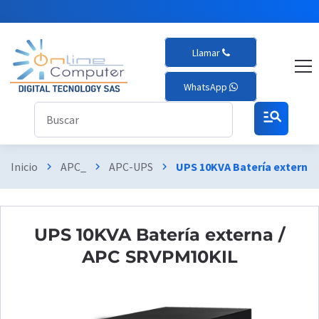
Llamar
WhatsApp
manage_search
Inicio
APC_
APC-UPS
UPS 10KVA Batería externa
chevron_right
chevron_right
chevron_right
UPS 10KVA Batería externa /
APC SRVPM10KIL