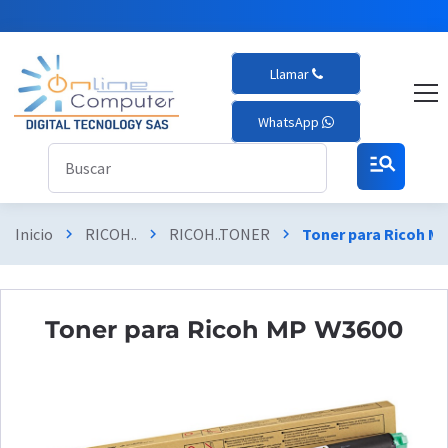
Llamar
WhatsApp
manage_search
Inicio
RICOH..
RICOH..TONER
Toner para Ricoh M
chevron_right
chevron_right
chevron_right
Toner para Ricoh MP W3600