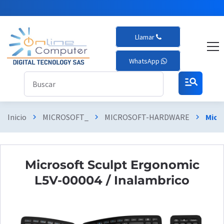
Llamar
WhatsApp
manage_search
Inicio
MICROSOFT_
MICROSOFT-HARDWARE
Micr
chevron_right
chevron_right
chevron_right
Microsoft Sculpt Ergonomic
L5V-00004 / Inalambrico