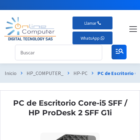
Llamar
WhatsApp
manage_search
Inicio
HP_COMPUTER_
HP-PC
PC de Escritorio Co
chevron_right
chevron_right
chevron_right
PC de Escritorio Core-i5 SFF /
HP ProDesk 2 SFF G1i